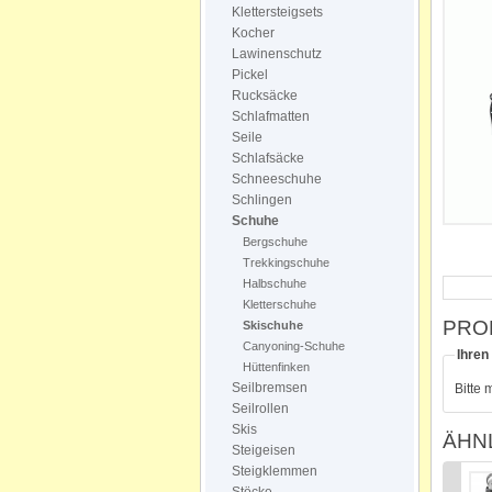
Klettersteigsets
Kocher
Lawinenschutz
Pickel
Rucksäcke
Schlafmatten
Seile
Schlafsäcke
Schneeschuhe
Schlingen
Schuhe
Bergschuhe
Trekkingschuhe
Halbschuhe
Kletterschuhe
PRO
Skischuhe
Canyoning-Schuhe
Ihren
Hüttenfinken
Seilbremsen
Bitte 
Seilrollen
Skis
ÄHN
Steigeisen
Steigklemmen