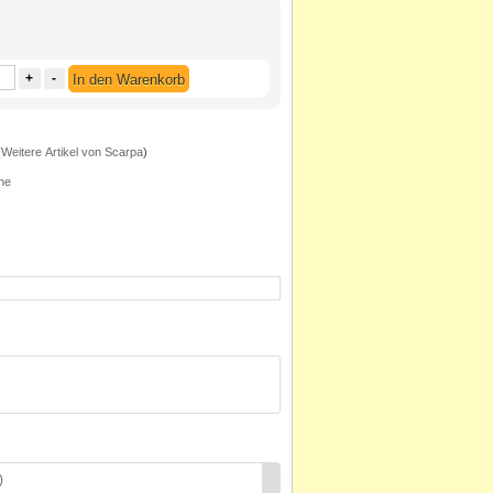
+
-
In den Warenkorb
(
Weitere Artikel von Scarpa
)
he
)
Force Ws (Scarpa)