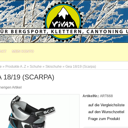
Anmelden
AKT
MEIN KONTO
te
»
Produkte A..Z
»
Schuhe
»
Skischuhe
»
Gea 18/19 (Scarpa)
 18/19 (SCARPA)
erigen Artikel
ArtikelNr.:
ART668
auf die Vergleichsliste
auf den Wunschzettel
Frage zum Produkt