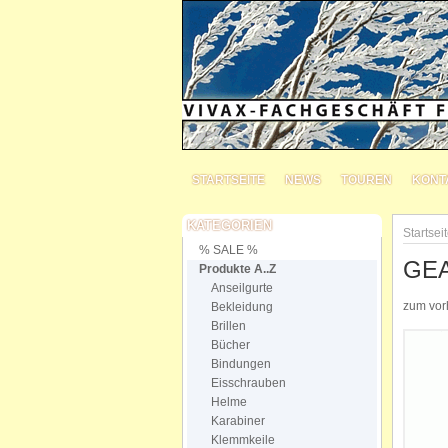
STARTSEITE
NEWS
TOUREN
KONT
KATEGORIEN
Startsei
% SALE %
GEA
Produkte A..Z
Anseilgurte
zum vorh
Bekleidung
Brillen
Bücher
Bindungen
Eisschrauben
Helme
Karabiner
Klemmkeile