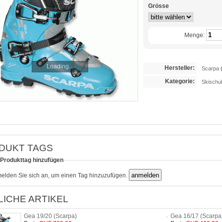
Grösse
Menge:
Loading...
Hersteller:
Scarpa
Kategorie:
Skischu
DUKT TAGS
 Produkttag hinzufügen
melden Sie sich an, um einen Tag hinzuzufügen.
LICHE ARTIKEL
Gea 19/20 (Scarpa)
Gea 16/17 (Scarpa