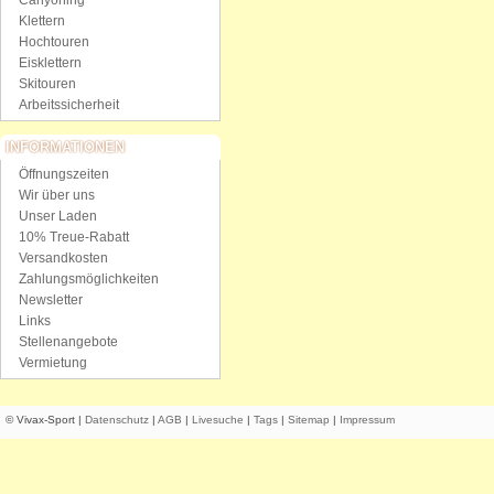
Canyoning
Klettern
Hochtouren
Eisklettern
Skitouren
Arbeitssicherheit
INFORMATIONEN
Öffnungszeiten
Wir über uns
Unser Laden
10% Treue-Rabatt
Versandkosten
Zahlungsmöglichkeiten
Newsletter
Links
Stellenangebote
Vermietung
© Vivax-Sport |
Datenschutz
|
AGB
|
Livesuche
|
Tags
|
Sitemap
|
Impressum