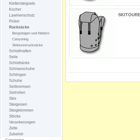
Klettersteigsets
Kocher
SKITOUR
Lawinenschutz
Pickel
Rucksäcke
Bergsteigen und Klettern
Canyoning
Skitourenrucksäcke
Schlafmatten
Seile
Schlafsäcke
Schneeschuhe
Schlingen
Schuhe
Seilbremsen
Seilrollen
Skis
Steigeisen
Steigklemmen
Stöcke
Verankerungen
Zelte
Zubehör