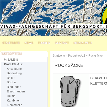
STARTSEITE
NEWS
TOUREN
KONTAKT
MEIN KONTO
KATEGORIEN
Startseite
»
Produkte A..Z
»
Rucksäcke
% SALE %
Produkte A..Z
RUCKSÄCKE
Anseilgurte
Bekleidung
Brillen
BERGSTE
Bücher
KLETTER
Bindungen
Eisschrauben
Helme
Karabiner
Klemmkeile