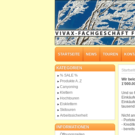
STARTSEITE
NEWS
TOUREN
KONT
KATEGORIEN
Startsei
% SALE %
Wir bel
Produkte A..Z
1'000.0
Canyoning
Klettern
Und so f
Einkäuf
Hochtouren
Einkäuf
Eisklettern
tausend
Skitouren
Nicht a
Arbeitssicherheit
- Portok
- Kredi
INFORMATIONEN
- bereits
Öffnungszeiten