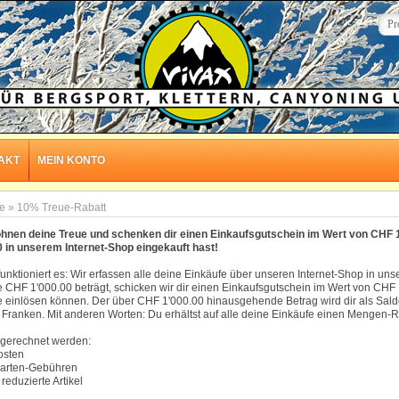
Anmelden
AKT
MEIN KONTO
te
»
10% Treue-Rabatt
ohnen deine Treue und schenken dir einen Einkaufsgutschein im Wert von CHF 
0 in unserem Internet-Shop eingekauft hast!
unktioniert es: Wir erfassen alle deine Einkäufe über unseren Internet-Shop in 
e CHF 1'000.00 beträgt, schicken wir dir einen Einkaufsgutschein im Wert von CHF
e einlösen können. Der über CHF 1'000.00 hinausgehende Betrag wird dir als Saldo
 Franken. Mit anderen Worten: Du erhältst auf alle deine Einkäufe einen Mengen-
ngerechnet werden:
osten
tkarten-Gebühren
 reduzierte Artikel