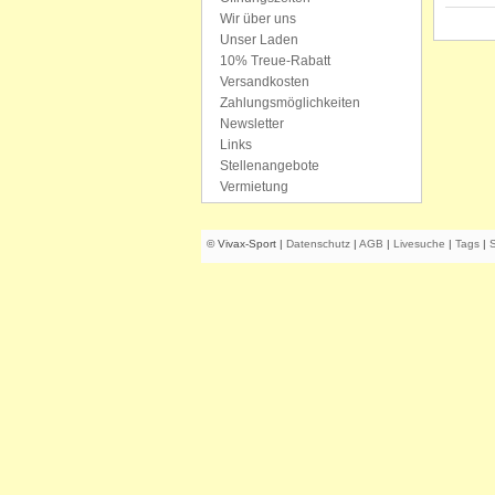
Wir über uns
Unser Laden
10% Treue-Rabatt
Versandkosten
Zahlungsmöglichkeiten
Newsletter
Links
Stellenangebote
Vermietung
© Vivax-Sport |
Datenschutz
|
AGB
|
Livesuche
|
Tags
|