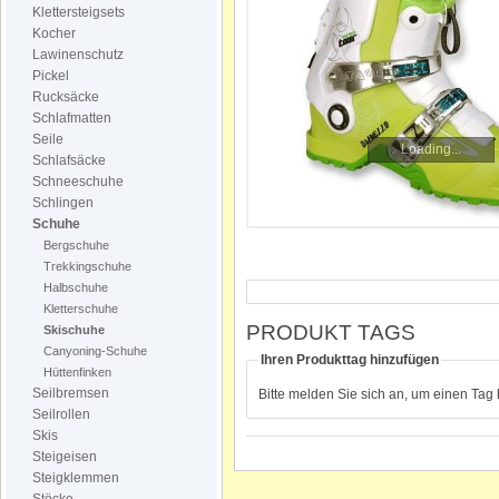
Klettersteigsets
Kocher
Lawinenschutz
Pickel
Rucksäcke
Schlafmatten
Seile
Loading...
Schlafsäcke
Schneeschuhe
Schlingen
Schuhe
Bergschuhe
Trekkingschuhe
Halbschuhe
Kletterschuhe
PRODUKT TAGS
Skischuhe
Canyoning-Schuhe
Ihren Produkttag hinzufügen
Hüttenfinken
Seilbremsen
Bitte melden Sie sich an, um einen Tag
Seilrollen
Skis
Steigeisen
Steigklemmen