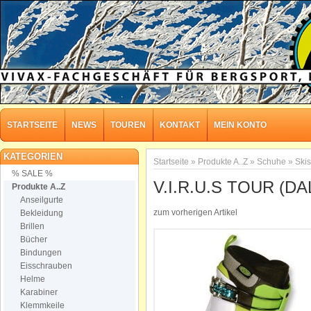
STARTSEITE
NEWS
TOUREN
KONTAKT
MEIN KONTO
KATEGORIEN
Startseite
»
Produkte A..Z
»
Schuhe
»
Ski
% SALE %
V.I.R.U.S TOUR (D
Produkte A..Z
Anseilgurte
zum vorherigen Artikel
Bekleidung
Brillen
Bücher
Bindungen
Eisschrauben
Helme
Karabiner
Klemmkeile