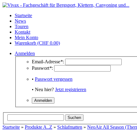
Startseite
News
Touren
Kontakt
Mein Konto
Warenkorb (CHF 0.00)
Anmelden
Email-Adresse
*
:
Passwort
*
:
•
Passwort vergessen
• Neu hier?
Jetzt registrieren
Startseite
»
Produkte A..Z
»
Schlafmatten
»
NeoAir All Season (Ther