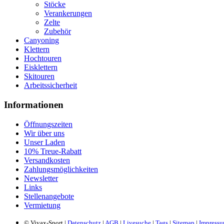
Stöcke
Verankerungen
Zelte
Zubehör
Canyoning
Klettern
Hochtouren
Eisklettern
Skitouren
Arbeitssicherheit
Informationen
Öffnungszeiten
Wir über uns
Unser Laden
10% Treue-Rabatt
Versandkosten
Zahlungsmöglichkeiten
Newsletter
Links
Stellenangebote
Vermietung
© Vivax-Sport |
Datenschutz
|
AGB
|
Livesuche
|
Tags
|
Sitemap
|
Impress