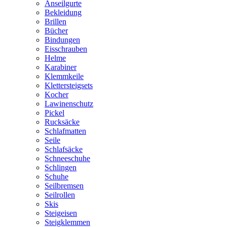
Anseilgurte
Bekleidung
Brillen
Bücher
Bindungen
Eisschrauben
Helme
Karabiner
Klemmkeile
Klettersteigsets
Kocher
Lawinenschutz
Pickel
Rucksäcke
Schlafmatten
Seile
Schlafsäcke
Schneeschuhe
Schlingen
Schuhe
Seilbremsen
Seilrollen
Skis
Steigeisen
Steigklemmen