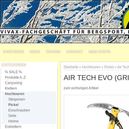
STARTSEITE
NEWS
TOUREN
KONTAKT
MEIN KONTO
KATEGORIEN
Startseite
»
Hochtouren
»
Pickel
»
Air Tec
% SALE %
AIR TECH EVO (GR
Produkte A..Z
Canyoning
zum vorherigen Artikel
Klettern
Hochtouren
Steigeisen
Pickel
Eisschrauben
Seile
Helme
Eisklettern