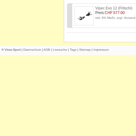
Vipec Evo 12 (Fritschi)
Preis
CHF 577.00
inkl. 8% MwSt, zzgl. Versand
© Vivax-Sport |
Datenschutz
|
AGB
|
Livesuche
|
Tags
|
Sitemap
|
Impressum