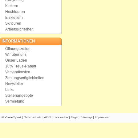
Canyoning
Klettern
Hochtouren
Eisklettern
Skitouren
Arbeitssicherheit
INFORMATIONEN
Öffnungszeiten
Wir über uns
Unser Laden
10% Treue-Rabatt
Versandkosten
Zahlungsmöglichkeiten
Newsletter
Links
Stellenangebote
Vermietung
© Vivax-Sport |
Datenschutz
|
AGB
|
Livesuche
|
Tags
|
Sitemap
|
Impressum