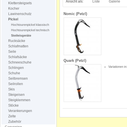
Ansicht als:
Liste
Galerie
Klettersteigsets
Kocher
Nomic (Petzl)
Lawinenschutz
Pickel
Hochtourenpickel klassisch
Hochtourenpickel technisch
Steileisgeräte
Rucksäcke
Schlafmatten
Seile
Schlafsäcke
Quark (Petzl)
Schneeschuhe
Variationen in
Schlingen
Schuhe
Seilbremsen
Seilrollen
Skis
Steigeisen
Steigklemmen
Stöcke
Verankerungen
Zelte
Zubehör