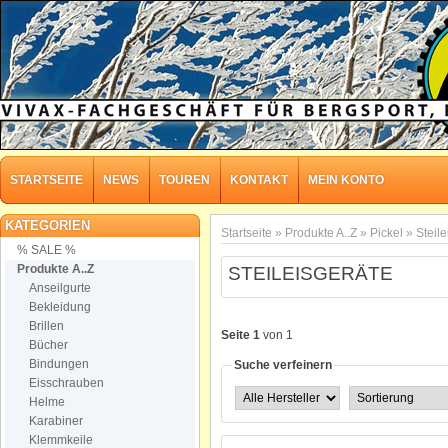
STARTSEITE
NEWS
TOUREN
KONTAKT
MEIN KONTO
KATEGORIEN
Startseite
»
Produkte A..Z
»
Pickel
»
Steil
% SALE %
Produkte A..Z
STEILEISGERÄTE
Anseilgurte
Bekleidung
Brillen
Seite 1
von 1
Bücher
Bindungen
Suche verfeinern
Eisschrauben
Helme
Karabiner
Klemmkeile